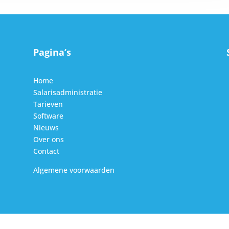
Pagina’s
Home
Salarisadministratie
Tarieven
Software
Nieuws
Over ons
Contact
Algemene voorwaarden
© 2019 Salaris voor jou |
Website by Influid