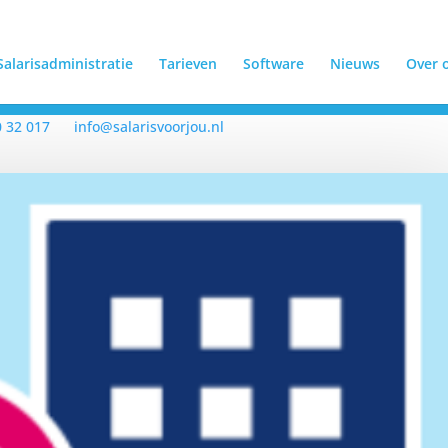
Salarisadministratie
Tarieven
Software
Nieuws
Over 
0 32 017
info@salarisvoorjou.nl