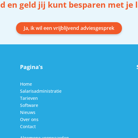
d en geld jij kunt besparen met je
Ja, ik wil een vrijblijvend adviesgesprek
Pagina’s
Home
Salarisadministratie
Tarieven
Software
Nieuws
Over ons
Contact
Algemene voorwaarden