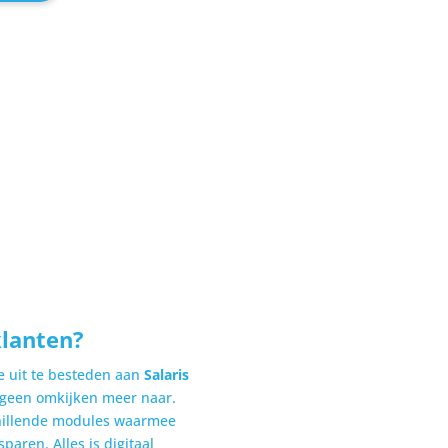
klanten?
e uit te besteden aan
Salaris
 geen omkijken meer naar.
hillende modules waarmee
paren. Alles is digitaal