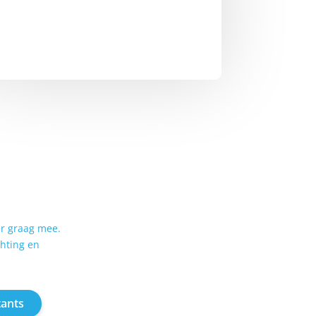
er graag mee.
chting en
tants