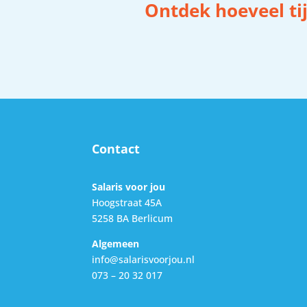
Ontdek hoeveel tij
Contact
Salaris voor jou
Hoogstraat 45A
5258 BA Berlicum
Algemeen
info@salarisvoorjou.nl
073 – 20 32 017