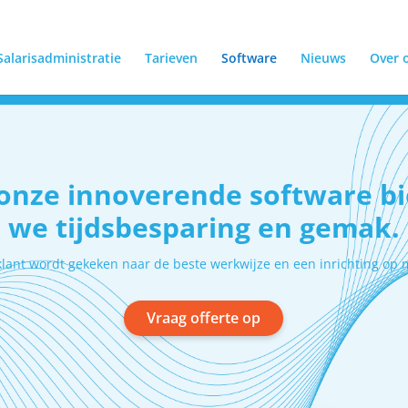
Salarisadministratie
Tarieven
Software
Nieuws
Over 
0 32 017
info@salarisvoorjou.nl
onze innoverende software b
we tijdsbesparing en gemak.
klant wordt gekeken naar de beste werkwijze en een inrichting op 
Vraag offerte op