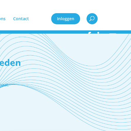
ons
Contact
Inloggen
ieden
maat.