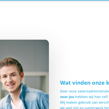
Wat vinden onze 
Door onze salarisadministrati
voor jou
hebben wij hier zelf
Wij maken gebruik van versc
we veel tijd en papierwerk bes