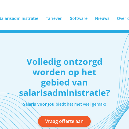
Salarisadministratie
Tarieven
Software
Nieuws
Over 
0 32 017
info@salarisvoorjou.nl
Volledig ontzorgd
worden op het
gebied van
salarisadministratie?
Salaris Voor Jou
biedt het met veel gemak!
Vraag offerte aan