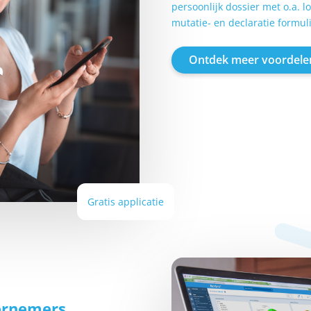
persoonlijk dossier met o.a. l
mutatie- en declaratie formul
Ontdek meer voordele
Gratis applicatie
ernemers