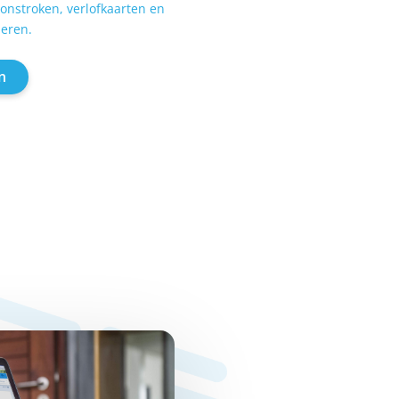
oonstroken, verlofkaarten en
ieren.
n