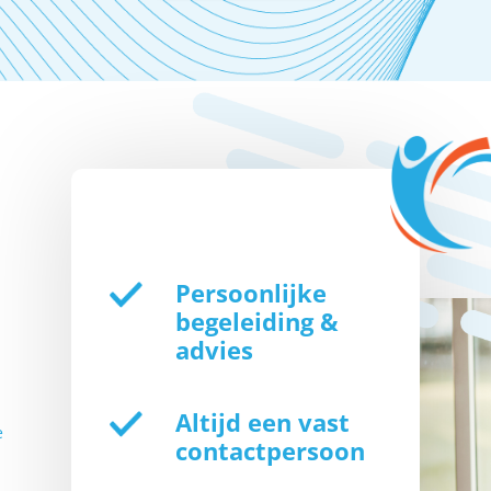
Persoonlijke
begeleiding &
advies
Altijd een vast
e
contactpersoon