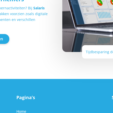
ernactiviteiten? Bij
Salaris
kken voorzien zoals digitale
enten en verschillen
en
Tijdbesparing d
Pagina’s
Home